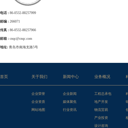
电话 :
86-0532-88257999
邮编 :
266071
传真 :
86-0532-88257966
邮箱 :
cnqc@cnqc.com
地址:
青岛市南海支路5号
首页
关于我们
新闻中心
业务概况
企业荣誉
企业新闻
工程总承包
企业资质
媒体聚焦
地产开发
网站地图
行业资讯
物流贸易
产业投资
设计咨询