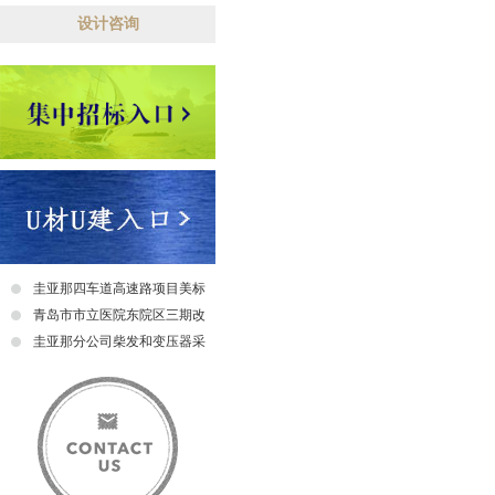
设计咨询
圭亚那四车道高速路项目美标
钢筋（传力杆）采购招标中标
青岛市市立医院东院区三期改
公示
扩建项目电梯采购及安装招标
圭亚那分公司柴发和变压器采
中标公示
购招标中标公示