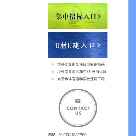
境外圭亚那某项目国标钢筋采
购招标公告
境外圭亚那2026年8月份海运服
务招标公告
东营市体育运动学校迁建工程
（二期项目）折叠门采购及安
装招标中标公示
电话 :
86-0532-88257999