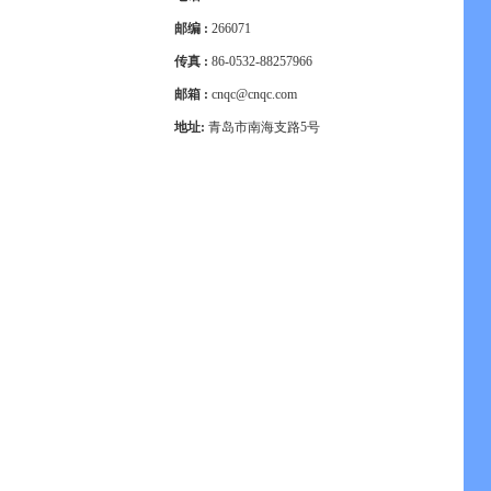
邮编 :
266071
传真 :
86-0532-88257966
邮箱 :
cnqc@cnqc.com
地址:
青岛市南海支路5号