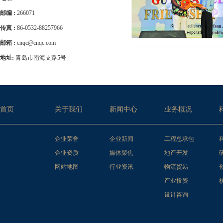
邮编 :
266071
传真 :
86-0532-88257966
邮箱 :
cnqc@cnqc.com
地址:
青岛市南海支路5号
首页
关于我们
新闻中心
业务概况
企业荣誉
企业新闻
工程总承包
企业资质
媒体聚焦
地产开发
网站地图
行业资讯
物流贸易
产业投资
设计咨询