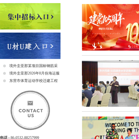
境外圭亚那某项目国标钢筋采
购招标公告
境外圭亚那2026年8月份海运服
务招标公告
东营市体育运动学校迁建工程
（二期项目）折叠门采购及安
装招标中标公示
电话 :
86-0532-88257999