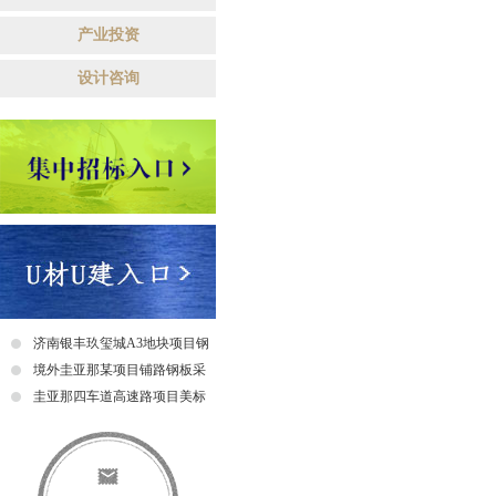
产业投资
设计咨询
济南银丰玖玺城A3地块项目钢
爬梯采购及安装招标中标公示
境外圭亚那某项目铺路钢板采
购招标公告
圭亚那四车道高速路项目美标
钢筋采购招标中标公示