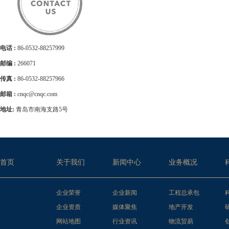
电话 :
86-0532-88257999
邮编 :
266071
传真 :
86-0532-88257966
邮箱 :
cnqc@cnqc.com
地址:
青岛市南海支路5号
首页
关于我们
新闻中心
业务概况
企业荣誉
企业新闻
工程总承包
企业资质
媒体聚焦
地产开发
网站地图
行业资讯
物流贸易