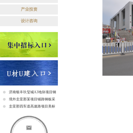
产业投资
设计咨询
济南银丰玖玺城A3地块项目钢
爬梯采购及安装招标中标公示
境外圭亚那某项目铺路钢板采
购招标公告
圭亚那四车道高速路项目美标
钢筋采购招标中标公示