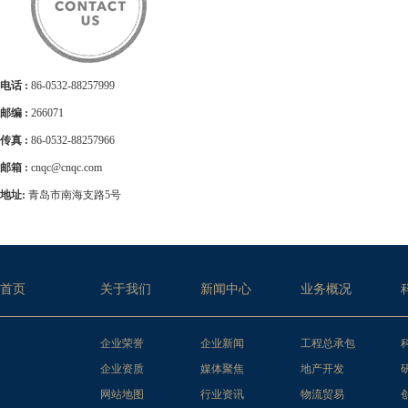
电话 :
86-0532-88257999
邮编 :
266071
传真 :
86-0532-88257966
邮箱 :
cnqc@cnqc.com
地址:
青岛市南海支路5号
首页
关于我们
新闻中心
业务概况
企业荣誉
企业新闻
工程总承包
企业资质
媒体聚焦
地产开发
网站地图
行业资讯
物流贸易