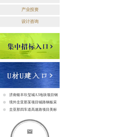
产业投资
设计咨询
济南银丰玖玺城A3地块项目钢
爬梯采购及安装招标中标公示
境外圭亚那某项目铺路钢板采
购招标公告
圭亚那四车道高速路项目美标
钢筋采购招标中标公示