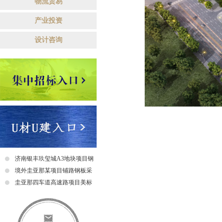
物流贸易
产业投资
设计咨询
济南银丰玖玺城A3地块项目钢
爬梯采购及安装招标中标公示
境外圭亚那某项目铺路钢板采
购招标公告
圭亚那四车道高速路项目美标
钢筋采购招标中标公示