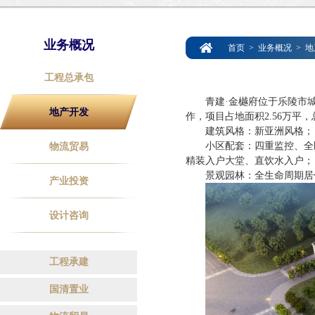
业务概况
首页
>
业务概况
>
地
工程总承包
青建
·金樾府位于乐陵市
地产开发
作，项目占地面积2.56万平，总
建筑风格：新亚洲风格；
小区配套：
四重监控、全
物流贸易
精装入户大堂、直饮水入户；
景观园林：全生命周期居
产业投资
设计咨询
工程承建
国清置业