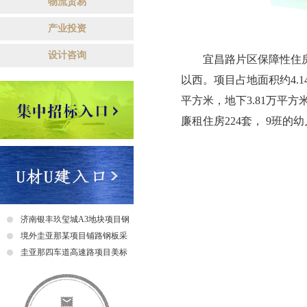
物流贸易
产业投资
设计咨询
宜昌路片区保障性住房集
以西。项目占地面积约4.1
平方米，地下3.81万平方
廉租住房224套， 9班
济南银丰玖玺城A3地块项目钢
爬梯采购及安装招标中标公示
境外圭亚那某项目铺路钢板采
购招标公告
圭亚那四车道高速路项目美标
钢筋采购招标中标公示