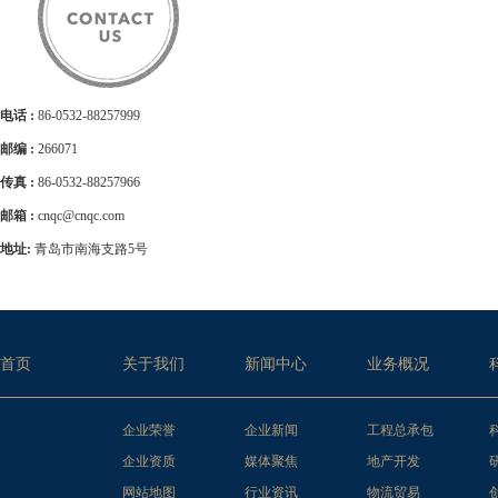
电话 :
86-0532-88257999
邮编 :
266071
传真 :
86-0532-88257966
邮箱 :
cnqc@cnqc.com
地址:
青岛市南海支路5号
首页
关于我们
新闻中心
业务概况
企业荣誉
企业新闻
工程总承包
企业资质
媒体聚焦
地产开发
网站地图
行业资讯
物流贸易