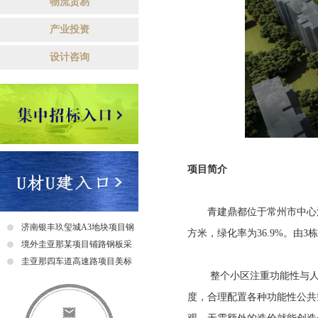
物流贸易
产业投资
设计咨询
项目简介
青建鼎都位于常州市中心清潭板
济南银丰玖玺城A3地块项目钢
方米，绿化率为36.9%。
爬梯采购及安装招标中标公示
境外圭亚那某项目铺路钢板采
购招标公告
圭亚那四车道高速路项目美标
整个小区注重功能性与人文
钢筋采购招标中标公示
度，合理配置各种功能性公共