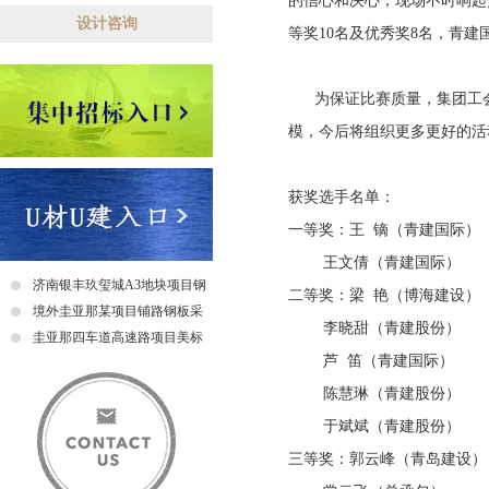
的信心和决心，现场不时响起
设计咨询
等奖10名及优秀奖8名，青
为保证比赛质量，集团工会
模，今后将组织更多更好的活
获奖选手名单：
一等奖：王 镝（青建国际）
王文倩（青建国际）
济南银丰玖玺城A3地块项目钢
二等奖：梁 艳（博海建设）
爬梯采购及安装招标中标公示
境外圭亚那某项目铺路钢板采
李晓甜（青建股份）
购招标公告
圭亚那四车道高速路项目美标
芦 笛（青建国际）
钢筋采购招标中标公示
陈慧琳（青建股份）
于斌斌（青建股份）
三等奖：郭云峰（青岛建设）