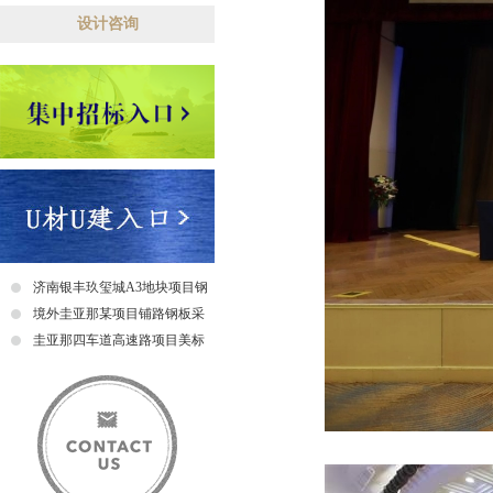
设计咨询
济南银丰玖玺城A3地块项目钢
爬梯采购及安装招标中标公示
境外圭亚那某项目铺路钢板采
购招标公告
圭亚那四车道高速路项目美标
钢筋采购招标中标公示