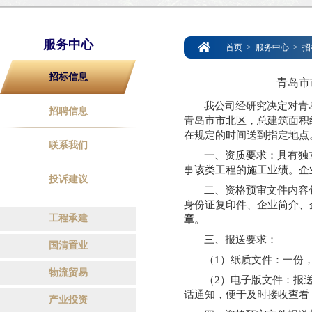
服务中心
首页
>
服务中心
>
招
招标信息
青岛市
我公司经研究决定对青
招聘信息
青岛市市北区，总建筑面积约
在规定的时间送到指定地点
联系我们
一、资质要求：
具有独
事该类工程的施工业绩。企
投诉建议
二、资格预审文件内容
身份证复印件、企业简介、
工程承建
章
。
三、报送要求：
国清置业
（1）纸质文件：一份
物流贸易
（2）电子版文件：报送邮箱
话通知，便于及时接收查看
产业投资