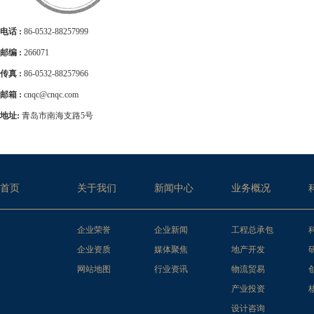
电话 :
86-0532-88257999
邮编 :
266071
传真 :
86-0532-88257966
邮箱 :
cnqc@cnqc.com
地址:
青岛市南海支路5号
首页
关于我们
新闻中心
业务概况
企业荣誉
企业新闻
工程总承包
企业资质
媒体聚焦
地产开发
网站地图
行业资讯
物流贸易
产业投资
设计咨询