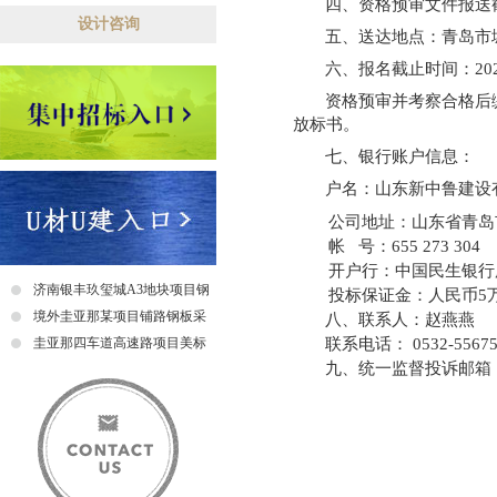
四、资格预审文件报送截止
设计咨询
五、送达地点：青岛市城
六、报名截止时间：202
资格预审并考察合格后
放标书。
七、银行账户信息：
户名：
山东新中鲁建设
公司地址：山东省青岛市
帐 号：
655 273 304
开户行：
中国民生银行
济南银丰玖玺城A3地块项目钢
投标保证金：人民币5
爬梯采购及安装招标中标公示
境外圭亚那某项目铺路钢板采
八、联系人：赵燕燕
联系电话：
0532-5567
购招标公告
圭亚那四车道高速路项目美标
九、统一监督投诉邮箱
钢筋采购招标中标公示